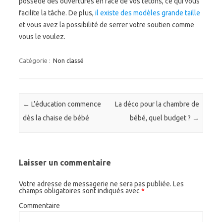
possède des ouvertures en face de vos tétons, ce qui vous
facilite la tâche. De plus,
il existe des modèles grande taille
et vous avez la possibilité de serrer votre soutien comme
vous le voulez.
Catégorie :
Non classé
Navigation des articles
←
L’éducation commence
La déco pour la chambre de
dès la chaise de bébé
bébé, quel budget ?
→
Laisser un commentaire
Votre adresse de messagerie ne sera pas publiée.
Les
champs obligatoires sont indiqués avec
*
Commentaire